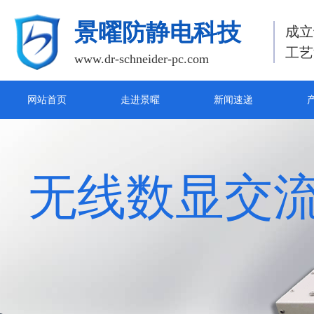
景曜防静电科技
成立
工艺
www.dr-schneider-pc.com
网站首页
走进景曜
新闻速递
无线数显交
无线数显监
无线数显直
无线数显交
ESD无线监控系统采用工业级433无线射频模
一种高端消除静电的专用设备。它可产生 大量