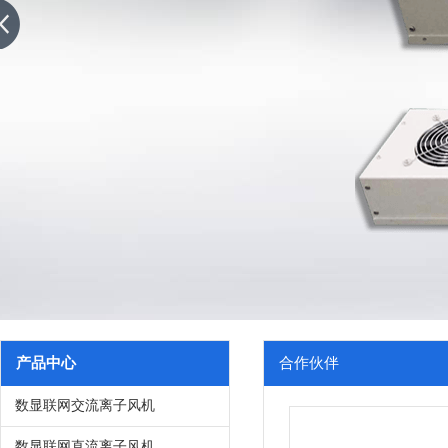
WEB版本软件，可突破地域的限制，具有覆盖
电荷的气流。当物体表面所带为负电荷时,它会
信号稳定，可同时监控手腕带，设备接地，台
中的正 电荷,当物体表面所带为正电荷时,它会
湿度监控，静电电压，ESD门禁系统，离子风机
的负电荷,从而使物体表 面上的静电被中和,达
控要求
的目的。
产品中心
合作伙伴
数显联网交流离子风机
数显联网直流离子风机